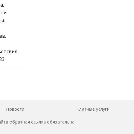
а,
сти
ы.
ев,
етсвия.
83
Новости
Платные услуги
йта обратная ссылка обязательна.