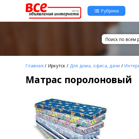
Рубрики
Главная
/ Иркутск /
Для дома, офиса, дачи
/
Интер
Матрас поролоновый