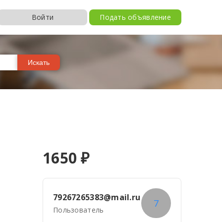
Войти
Подать объявление
Искать
1650
₽
79267265383@mail.ru
7
Пользователь