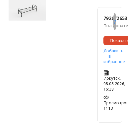
792672653
7
Пользовате
Показат
Добавить
в
избранное
Иркутск,
08.08.2026,
16:38
Просмотров
1113